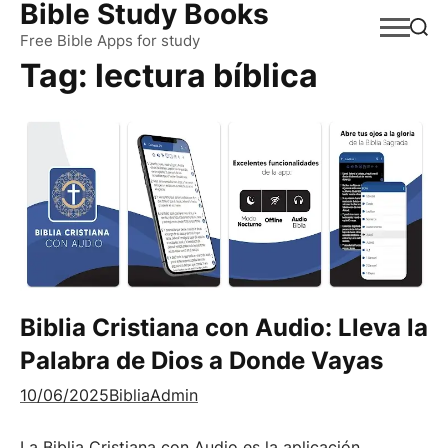
Bible Study Books
Skip
to
Free Bible Apps for study
Tag:
lectura bíblica
content
Biblia Cristiana con Audio: Lleva la
Palabra de Dios a Donde Vayas
10/06/2025
BibliaAdmin
La Biblia Cristiana con Audio es la aplicación