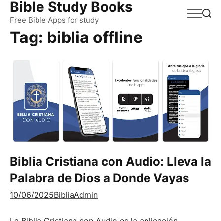
Bible Study Books
Skip
to
Free Bible Apps for study
Tag:
biblia offline
content
Biblia Cristiana con Audio: Lleva la
Palabra de Dios a Donde Vayas
10/06/2025
BibliaAdmin
La Biblia Cristiana con Audio es la aplicación