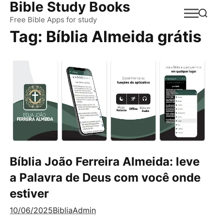
Bible Study Books
Skip
to
Free Bible Apps for study
Tag:
Bíblia Almeida grátis
content
Bíblia João Ferreira Almeida: leve
a Palavra de Deus com você onde
estiver
10/06/2025
BibliaAdmin